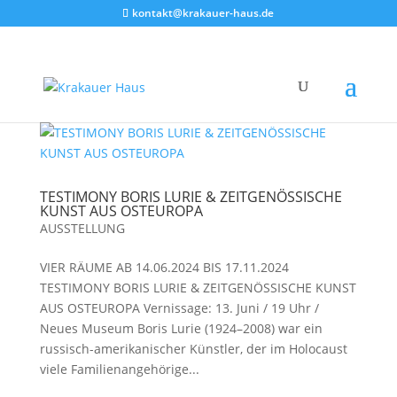
kontakt@krakauer-haus.de
TESTIMONY BORIS LURIE & ZEIT­GE­NÖS­SI­SCHE
KUNST AUS OST­EU­RO­PA
AUSSTELLUNG
VIER RÄUME AB 14.06.2024 BIS 17.11.2024
TESTIMONY BORIS LURIE & ZEIT­GE­NÖS­SI­SCHE KUNST
AUS OST­EU­RO­PA Vernissage: 13. Juni / 19 Uhr /
Neues Museum Boris Lurie (1924–2008) war ein
russisch-amerikanischer Künstler, der im Holo­caust
viele Familien­angehörige...