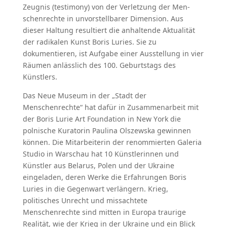
Zeugnis (testimony) von der Verletzung der Men­
schen­rech­te in unvor­stellbarer Dimension. Aus
dieser Haltung resultiert die anhaltende Aktu­alität
der radikalen Kunst Boris Luries. Sie zu
dokumentieren, ist Aufgabe einer Ausstellung in vier
Räumen anlässlich des 100. Geburtstags des
Künstlers.
Das Neue Museum in der „Stadt der
Menschenrechte“ hat dafür in Zusam­men­arbeit mit
der Boris Lurie Art Foundation in New York die
polnische Kuratorin Pau­lina Olszewska gewinnen
können. Die Mitarbeiterin der renommierten Galeria
Studio in Warschau hat 10 Künstlerinnen und
Künstler aus Belarus, Polen und der Ukraine
eingeladen, deren Werke die Erfahrungen Boris
Luries in die Gegenwart verlängern. Krieg,
politisches Unrecht und missachtete
Menschenrechte sind mit­ten in Europa traurige
Realität, wie der Krieg in der Ukraine und ein Blick