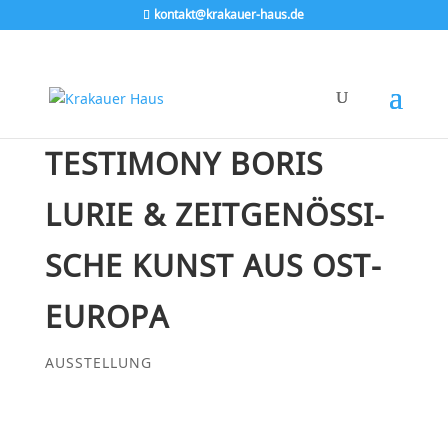
kontakt@krakauer-haus.de
TESTIMONY BORIS
LURIE & ZEIT­GE­NÖS­SI­
SCHE KUNST AUS OST­
EU­RO­PA
AUSSTELLUNG