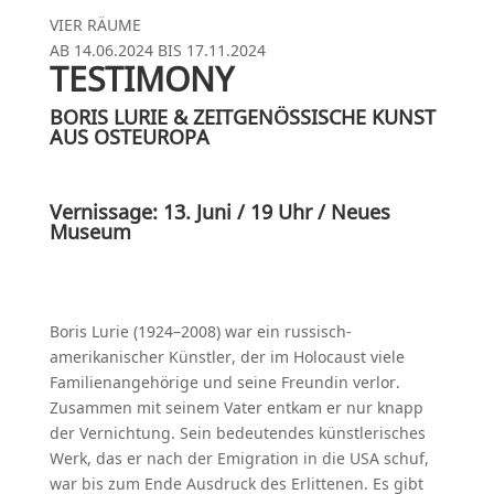
VIER RÄUME
AB
14.06.2024
BIS
17.11.2024
TESTIMONY
BORIS LURIE & ZEIT­GE­NÖS­SI­SCHE KUNST
AUS OST­EU­RO­PA
Vernissage: 13. Juni / 19 Uhr / Neues
Museum
Boris Lurie (1924–2008) war ein russisch-
amerikanischer Künstler, der im Holo­caust viele
Familien­angehörige und seine Freundin verlor.
Zusammen mit seinem Vater entkam er nur knapp
der Vernichtung. Sein bedeutendes künstlerisches
Werk, das er nach der Emigration in die USA schuf,
war bis zum Ende Ausdruck des Erlittenen. Es gibt