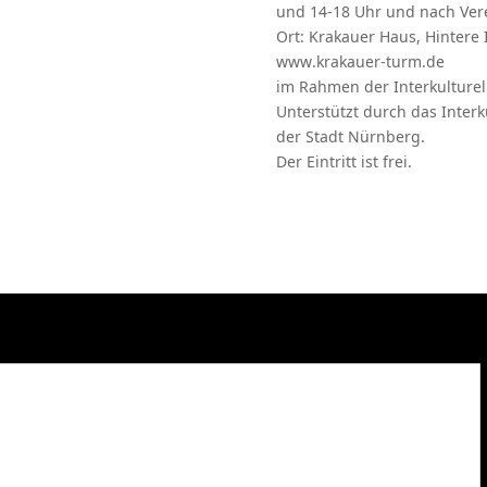
und 14-18 Uhr und nach Ve
Ort: Krakauer Haus, Hintere 
www.krakauer-turm.de
im Rahmen der Interkulture
Unterstützt durch das Interk
der Stadt Nürnberg.
Der Eintritt ist frei.