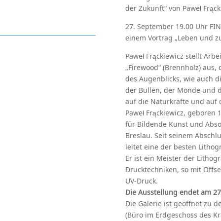
der Zukunft“ von Paweł Frąck
27. September 19.00 Uhr FI
einem Vortrag „Leben und 
Paweł Frąckiewicz stellt Arbe
„Firewood“ (Brennholz) aus, d
des Augenblicks, wie auch d
der Bullen, der Monde und d
auf die Naturkräfte und auf 
Paweł Frąckiewicz, geboren 19
für Bildende Kunst und Abso
Breslau. Seit seinem Abschlu
leitet eine der besten Litho
Er ist ein Meister der Litho
Drucktechniken, so mit Offs
UV-Druck.
Die Ausstellung endet am 27
Die Galerie ist geöffnet zu 
(Büro im Erdgeschoss des Kr