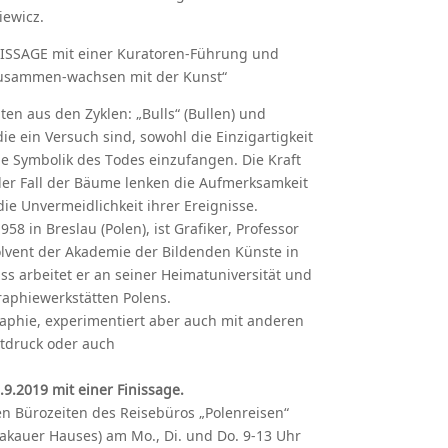
iewicz.
NISSAGE mit einer Kuratoren-Führung und
zusammen-wachsen mit der Kunst“
iten aus den Zyklen: „Bulls“ (Bullen) und
ie ein Versuch sind, sowohl die Einzigartigkeit
ie Symbolik des Todes einzufangen. Die Kraft
er Fall der Bäume lenken die Aufmerksamkeit
die Unvermeidlichkeit ihrer Ereignisse.
58 in Breslau (Polen), ist Grafiker, Professor
lvent der Akademie der Bildenden Künste in
ss arbeitet er an seiner Heimatuniversität und
graphiewerkstätten Polens.
graphie, experimentiert aber auch mit anderen
etdruck oder auch
.9.2019 mit einer
Finissage
.
den Bürozeiten des Reisebüros „Polenreisen“
akauer Hauses) am Mo., Di. und Do. 9-13 Uhr