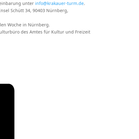
reinbarung unter
info@krakauer-turm.de
.
Insel Schütt 34, 90403 Nürnberg,
llen Woche in Nürnberg.
ulturbüro des Amtes für Kultur und Freizeit