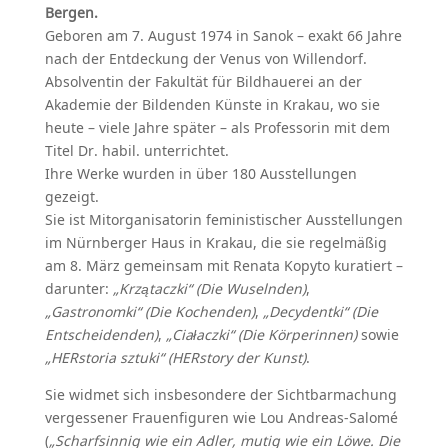
Bergen.
Geboren am 7. August 1974 in Sanok – exakt 66 Jahre
nach der Entdeckung der Venus von Willendorf.
Absolventin der Fakultät für Bildhauerei an der
Akademie der Bildenden Künste in Krakau, wo sie
heute – viele Jahre später – als Professorin mit dem
Titel Dr. habil. unterrichtet.
Ihre Werke wurden in über 180 Ausstellungen
gezeigt.
Sie ist Mitorganisatorin feministischer Ausstellungen
im Nürnberger Haus in Krakau, die sie regelmäßig
am 8. März gemeinsam mit Renata Kopyto kuratiert –
darunter:
„Krzątaczki“ (Die Wuselnden)
,
„Gastronomki“ (Die Kochenden)
,
„Decydentki“ (Die
Entscheidenden)
,
„Ciałaczki“ (Die Körperinnen)
sowie
„HERstoria sztuki“ (HERstory der Kunst)
.
Sie widmet sich insbesondere der Sichtbarmachung
vergessener Frauenfiguren wie Lou Andreas-Salomé
(
„Scharfsinnig wie ein Adler, mutig wie ein Löwe. Die