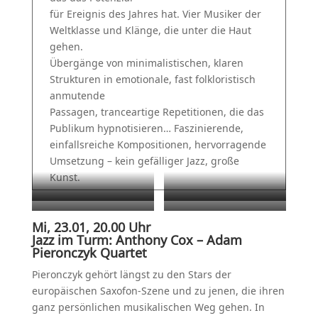
für Ereignis des Jahres hat. Vier Musiker der
Weltklasse und Klänge, die unter die Haut
gehen.
Übergänge von minimalistischen, klaren
Strukturen in emotionale, fast folkloristisch
anmutende
Passagen, tranceartige Repetitionen, die das
Publikum hypnotisieren… Faszinierende,
einfallsreiche Kompositionen, hervorragende
Umsetzung – kein gefälliger Jazz, große
Kunst.
Krzysztof Dziedzic
Anthony Cox
Adrian Mears
Adam Pieronczyk
Foto: Jutta Missbach
Foto: Jutta Missbach
Mi, 23.01, 20.00 Uhr
Foto: Jutta Missbach
Foto: Krzysztof Nowak
Jazz im Turm: Anthony Cox – Adam
Pieronczyk Quartet
Pieronczyk gehört längst zu den Stars der
europäischen Saxofon-Szene und zu jenen, die ihren
ganz persönlichen musikalischen Weg gehen. In